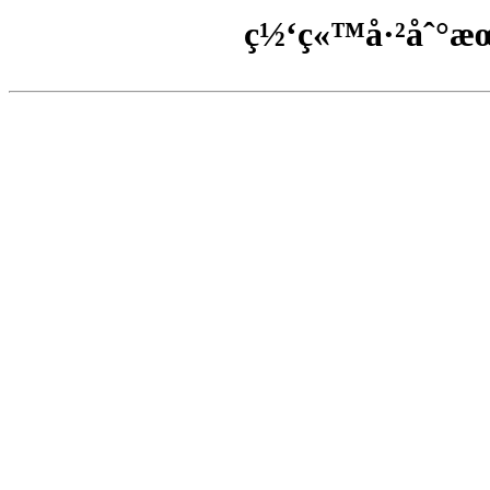
ç½‘ç«™å·²åˆ°æ