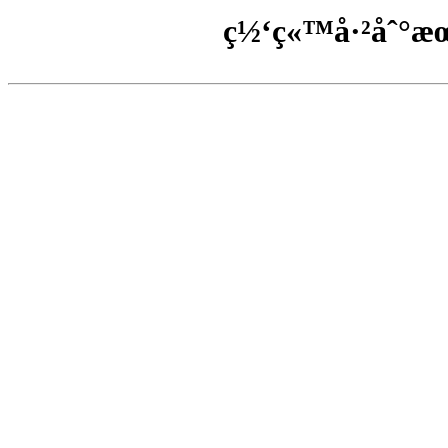
ç½‘ç«™å·²åˆ°æ