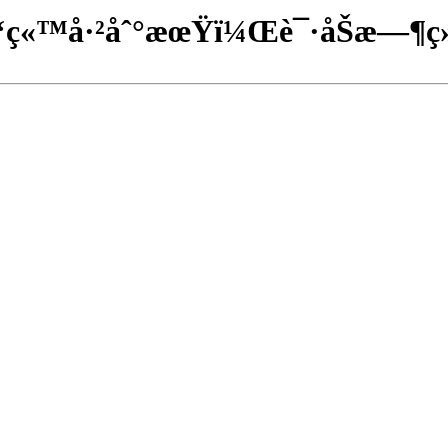
‘ç«™å·²åˆ°æœŸï¼Œè¯·åŠæ—¶ç»­